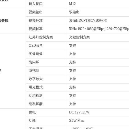
镜头接口
M12
视频输出
双输出
频参数
视频标准
遵循HDCVI和CVBS标准
视频帧率
50Hz:1920×1080@25fps,1280×720@25fp
红外灯控制方案
光敏控制方案
OSD菜单
支持
图像镜像
支持
防闪烁
支持
能
防拖影
支持
数字放大
支持
曝光模式
支持
动态检测
支持
隐私屏蔽
支持
供电
DC 12V±25%
功耗
5.2W Max