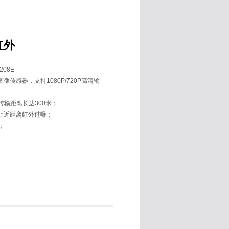
红外
208E
像传感器，支持1080P/720P高清输
传输距离长达300米；
止近距离红外过曝；
；