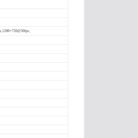
s,1280×720@50fps;