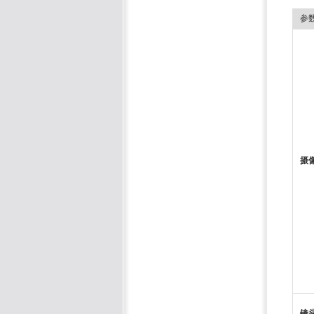
参
摄
镜