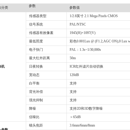
参数
数分类
参数值
传感器类型
1/2.8英寸 2.1 Mega Pixels CMOS
信号系统
PAL/NTSC
传感器有效像素
1945(H)×1097(V)
最低照度
彩色0.001Lux @ (F1.2,AGC ON),0 Lux wi
电子快门
PAL：1.3s~1/30,000s
最大红外距离
50m
像机
日夜转换
ICR红外滤片自动切换
宽动态
120dB
白平衡
支持
背光补偿
支持
强光抑制
支持
降噪
支持2D和3D数字降噪
信噪比
＞65dB
镜头焦距
3.6mm/6mm/8mm
头参数