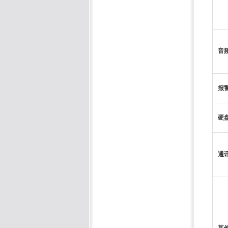
音
报
硬
通