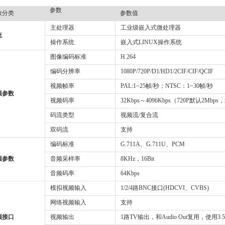
参数
数分类
参数值
主处理器
工业级嵌入式微处理器
统
操作系统
嵌入式LINUX操作系统
图像编码标准
H.264
编码分辨率
1080P/720P/D1/HD1/2CIF/CIF/QCIF
视频帧率
PAL:1~25帧/秒；NTSC：1~30帧/秒
频参数
视频码率
32Kbps～4096Kbps（720P默认2Mb
码流类型
视频流/复合流
双码流
支持
编码标准
G.711A、G.711U、PCM
频参数
音频采样率
8KHz，16Bit
音频码率
64Kbps
模拟视频输入
1/2/4路BNC接口(HDCVI、CVBS)
网络视频输入
支持
频接口
视频输出
1路TV输出，和Audio Out复用，使用3