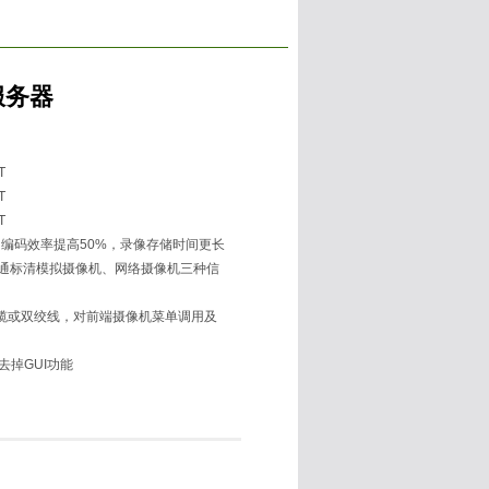
服务器
T
T
T
，平均编码效率提高50%，录像存储时间更长
普通标清模拟摄像机、网络摄像机三种信
缆或双绞线，对前端摄像机菜单调用及
去掉GUI功能