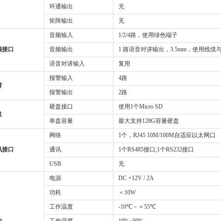
环通输出
无
矩阵输出
无
音频输入
1/2/4路，使用绿色端子
频接口
音频输出
1 路语音对讲输出，3.5mm，使用线缆
语音对讲输入
复用
报警输入
4路
警
报警输出
2路
硬盘接口
使用1个Micro SD
盘
单盘容量
最大支持128G容量硬盘
网络
1个，RJ45 10M/100M自适应以太网口
讯接口
通讯
1个RS485接口,1个RS232接口
USB
无
电源
DC +12V / 2A
功耗
＜10W
工作温度
-10℃－＋55℃