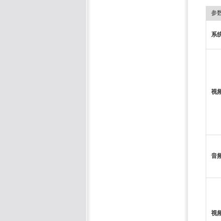
参
系
视
音
视