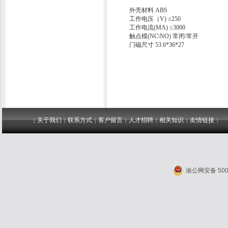
外壳材料
ABS
工作电压（
V)
≤
250
工作电流
(MA)
≤
3000
触点模
(NC\NO)
常闭
/
常开
门磁尺寸
53.6*36*27
关于我们
联系方式
客户留言
人才招聘
相关知识
友情链接
|
|
|
|
|
|
|
渝公网安备 5001