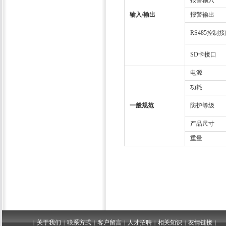
报警输入
输入/输出
报警输出
RS485控制
SD卡接口
电源
功耗
一般规范
防护等级
产品尺寸
重量
关于我们
联系方式
客户留言
人才招聘
相关知识
友情链接
|
|
|
|
|
|
|