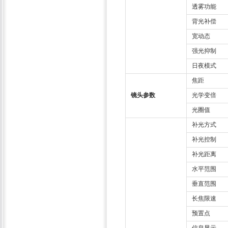
透雾功能
背光补偿
宽动态
强光抑制
日夜模式
焦距
镜头参数
光学变倍
光圈值
补光方式
补光控制
补光距离
水平范围
垂直范围
长焦限速
预置点