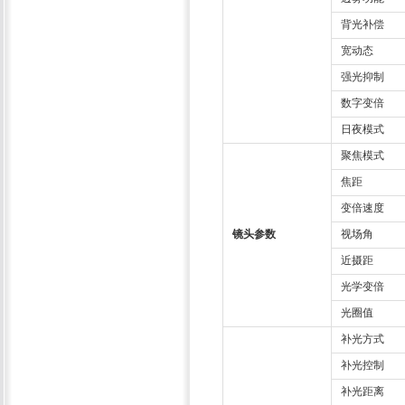
背光补偿
宽动态
强光抑制
数字变倍
日夜模式
聚焦模式
焦距
变倍速度
镜头参数
视场角
近摄距
光学变倍
光圈值
补光方式
补光控制
补光距离