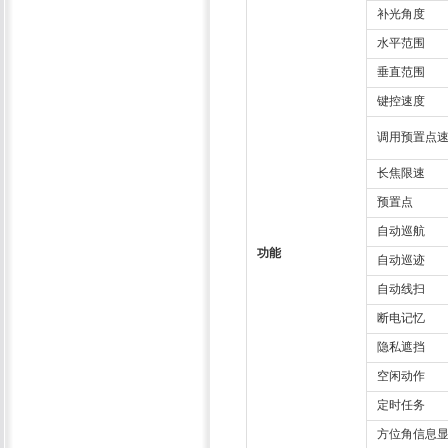
补光角度
水平范围
垂直范围
键控速度
调用预置点
长焦限速
预置点
自动巡航
功能
自动巡迹
自动线扫
断电记忆
隐私遮挡
空闲动作
定时任务
方位角信息